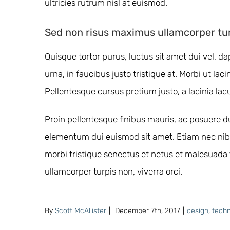
ultricies rutrum nisl at euismod.
Sed non risus maximus ullamcorper tu
Quisque tortor purus, luctus sit amet dui vel,
urna, in faucibus justo tristique at. Morbi ut lac
Pellentesque cursus pretium justo, a lacinia lac
Proin pellentesque finibus mauris, ac posuere du
elementum dui euismod sit amet. Etiam nec nib
morbi tristique senectus et netus et malesuada 
ullamcorper turpis non, viverra orci.
By
Scott McAllister
|
December 7th, 2017
|
design
,
techn