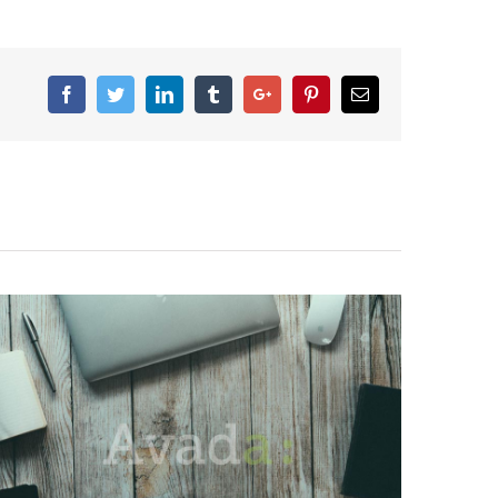
Facebook
Twitter
Linkedin
Tumblr
Google+
Pinterest
Email