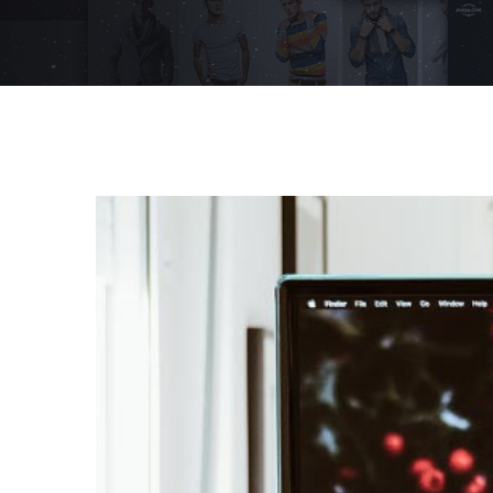
View
Larger
Image