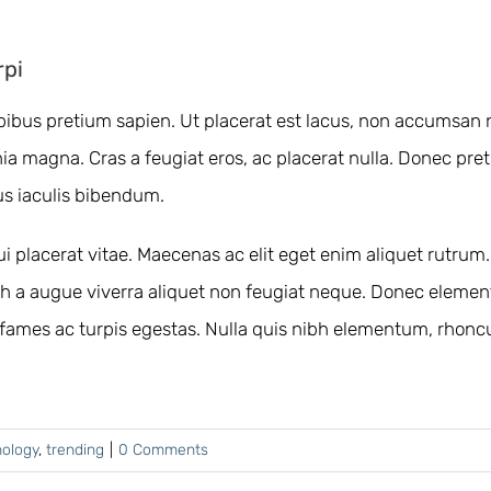
rpi
 dapibus pretium sapien. Ut placerat est lacus, non accums
inia magna. Cras a feugiat eros, ac placerat nulla. Donec pret
us iaculis bibendum.
i placerat vitae. Maecenas ac elit eget enim aliquet rutrum.
h a augue viverra aliquet non feugiat neque. Donec eleme
fames ac turpis egestas. Nulla quis nibh elementum, rhoncu
ology
,
trending
|
0 Comments