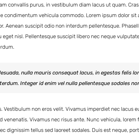
 quam convallis purus, in vestibulum diam lacus ut quam. Cr
que condimentum vehicula commodo. Lorem ipsum dolor sit am
rtor. Aenean suscipit odio non interdum pellentesque. Phase
eget nisl. Pellentesque suscipit libero nec neque vulputate 
terdum.
lesuada, nulla mauris consequat lacus, in egestas felis lor
interdum. Integer id enim vel nulla pellentesque sodales non
acus. Vestibulum non eros velit. Vivamus imperdiet nec lacus
venenatis. Vivamus nec risus ante. Nunc vehicula, lorem f
ec dignissim tellus sed laoreet sodales. Duis est neque, portti