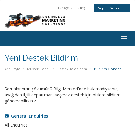
Türkçe
Giriş
Sepeti Görüntüle
Togg
navig
Yeni Destek Bildirimi
Ana Sayfa
Müşteri Paneli
Destek Taleplerim
Bildirim Gönder
Sorunlarınızın çözümünü Bilgi Merkezi'nde bulamadıysanız,
aşağıdan ilgili departmanı seçerek destek için bizlere bildirim
gönderebilirsiniz.
General Enquiries
All Enquiries