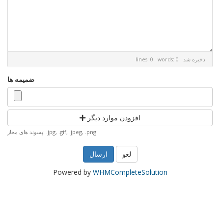
ذخیره شد
lines: 0 words: 0
ضمیمه ها
افزودن موارد دیگر
پسوند های مجاز: .jpg, .gif, .jpeg, .png
لغو
Powered by
WHMCompleteSolution