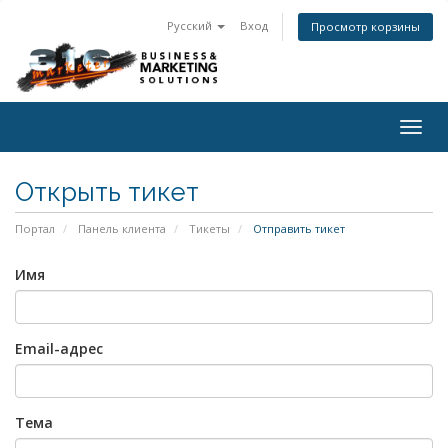
Русский
Вход
Просмотр корзины
Togg
navig
Открыть тикет
Портал
Панель клиента
Тикеты
Отправить тикет
Имя
Email-адрес
Тема