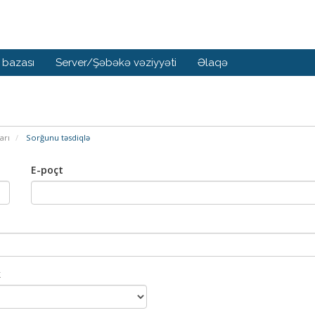
 bazası
Server/Şəbəkə vəziyyəti
Əlaqə
arı
Sorğunu təsdiqlə
E-poçt
k