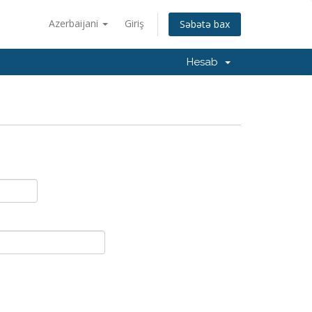
Azerbaijani
Giriş
Səbətə bax
Hesab