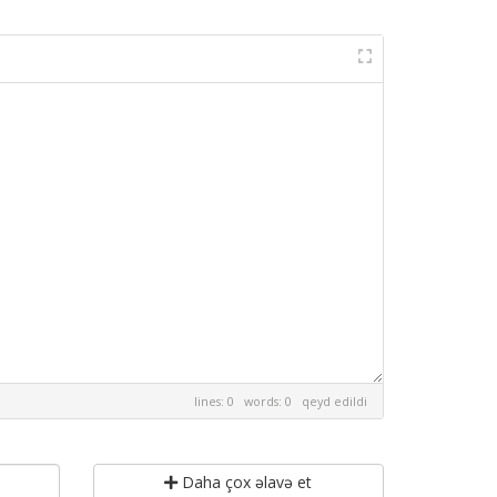
lines: 0 words: 0
qeyd edildi
Daha çox əlavə et