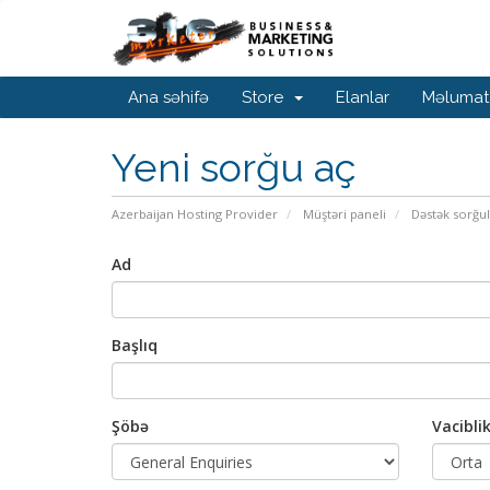
Ana səhifə
Store
Elanlar
Məlumat
Yeni sorğu aç
Azerbaijan Hosting Provider
Müştəri paneli
Dəstək sorğul
Ad
Başlıq
Şöbə
Vacibli